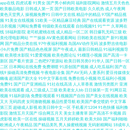
app在线
四虎试看
91男女
国产男小鲜肉同
福利影院网站
激情五月天色色
欧美极品电影
日韩成人第一页
国产日韩欧美电影
久久机热
成人午夜网
源站婷婷 啊v在线视频 日本国产欧美亚洲 97资源视频总站 欧美性交观 91豆
黄色天堂男人
操视频免费91
日韩中文在线
精品中的精品
97国产精品视
频
91美女在线视频
51欧美
一区精品麻豆经典
国产在线观看资源
波多野
花制片厂 福利国产三级av 天天干日日 国产精品不卡 少妇导航 97资源站在线
洁衣视频
污网站免费看
特级欧美在线观看
自拍视频91
91艹艹
久草网在
线
18福利影院
老司机蜜桃在线
成人精品一区二区
韩日爆乳无码三级
欧
美伦理电影网站
艹艹操操
AV黄色观看网站
日韩欧美在线国产
新91视频
在线 女同视频 在线AA成人色网 国产自拍情侣在线观看 91传媒官网在线观看
网
国产精品分类在线
97午夜福利视频
岛国AV动作无码
波多野吉依电影
小h片免费
国产精品色色视屏
国产午夜成人
最新日韩精品
91福利视频导
国产偷偷碰久草 91不用下载直接看 国产精品无套久久 91微拍视频 91看片
航
欧美喷水影院
91爱爱视频
欧美色图论坛
91榴莲小视频
国产高清一卡
新区
国产看片资源
二色吧97资源站
欧美日韩另类0
91华人
国产日韩一区
二区
日本网站在线免费
免费潮喷
91原创国产视频
成人吃瓜福利
国产在
com 欧美性生活BB片 91色黄 久91c 91大神在线看 国产96视频网站 91传媒
线9
操碰高清免费视频
午夜电影全集
国产AV无码
人妻系列
爱豆传媒倩女
幽魂
超清国产剧大全
91中文字幕在线
免费在线小视频
吃瓜福利小视频
magnet 黄色废料 亚洲欧洲美洲天堂无码 肏屄在线看 人人肏视频 91尤物18
免费91
国产日产亚洲精品
91社在线高清
人人草香蕉
激情另类图片
亚洲
欧美在线观看
成人三级成人三级
欧美老女人bb
日日操第一页
91网豆花
视频
91福利剧场
免费影视观看
91视频国产自拍
国产美女在线视频
欧美
欧美亚洲日韩国产 91导航在线 国产黄色中文字幕 91后入极品JK衣空 欧美伦
又大
无码四虎
女同激吻视频
极品性爱导航
欧美国产拳交喷奶
中文字幕
第三页
超碰成人影视
欧美日韩中文一区
手机看片1204
91色快播
福利撸
15P 91交配 欧美欧美人妖 超爽内射19p 69福利姬在线观看 九九操re 先锋资
影院
激情五月天国产
综合网五月天
美女主播青草
国产高清不卡视频
四
虎影视
欧美一区在线
操碰视频
五月天婷婷欧美
欧美大BB
国产福利啪啪
欧洲成人午夜精品
国产精品美乳
男人操蜜桃视频
无码射精网站
18成年人
源AV在线激情 岛国福利动作网站 影音先锋AV成人 韩日在线伦理片 69性爱小