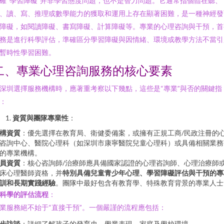
確“學習障礙”并非學習態度問題，也不是智力問題。它通常指個體在聽、
、讀、寫、推理或數學能力的獲取和運用上存在顯著困難，是一種神經發
障礙，如閱讀障礙、書寫障礙、計算障礙等。專業的心理咨詢與干預，首
務是進行科學評估，準確區分學習障礙與因情緒、環境或教學方法不當引
暫時性學習困難。
二、專業心理咨詢服務的核心要素
深圳選擇服務機構時，應著重考察以下幾點，這些是“專業”與否的關鍵指
：
資質與團隊專業性
：
構資質
：優先選擇在教育局、衛健委備案，或擁有正規工商/民政注冊的
咨詢中心、醫院心理科（如深圳市康寧醫院兒童心理科）或具備相關業務
的專業機構。
員資質
：核心咨詢師/治療師應具備國家認證的心理咨詢師、心理治療師
床心理醫師資格，并
特別具備兒童青少年心理、學習障礙評估與干預的專
訓和長期實踐經驗
。團隊中最好包含有教育學、特殊教育背景的專業人士
科學的評估流程
：
業服務絕不始于“直接干預”。一個嚴謹的流程應包括：
步訪談
：詳細了解孩子的發育史、學業表現、家庭及學校環境。