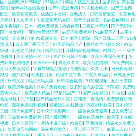
区
|
亚洲欧洲日韩电影
|
91插插库
|
泰国人妖皇后宝儿
|
波多野洁
|
美女羞
羞喷
|
无码网站在线观看
|
国产午夜亚洲精
|
91手机看电视
|
国产三区四
区五
|
欧美欧美欧美
|
成熟曰本女同
|
亚色成人
|
日韩激情爱爱
|
求黄色毛
片网站
|
久久天堂
|
午夜寂寞无码专区
|
影音先锋欧美
|
求av黄色网址
|
精
品午夜福利
|
日本一级免费视频
|
超碰色图
|
三级日本网站
|
国产无码性
|
国产美女福利
|
亚洲性爱涇淫网
|
av无码免费福利
|
91麻豆国产
|
av不卡
操操
|
青青草自拍
|
91视频青青
|
日本伦理电影院
|
国产日韩二三区
|
51动
漫成人
|
成人网丁香五月天
|
97国语精品自产
|
极品白丝自慰出水
|
91超
级碰
|
乱伦之兄妹乱情
|
精品九七
|
日韩精品视频网站
|
91桃色一
|
一级片
免费看
|
美女激情一区二区
|
国产区日韩区经验
|
欧美亚洲综合另类
|
免
费韩国伦理电影
|
亚洲AV一卡
|
香蕉久久久
|
欧美乱伦导航
|
18免费网站
|
性行为男女网站
|
字幕在线精品播放
|
伦理影院
|
久久无卡
|
日日夜夜狠
狠撸
|
国产在线
|
欧美性另类
|
伦理中文字幕
|
午夜久草福利
|
日韩亚洲在
线
|
日韩叉叉
|
精品无码人妻
|
日韩综合欧美
|
91伦理视频
|
五月天堂婷
婷
|
欧美成年视频
|
日本片免费观看
|
波多野吉衣办公室
|
97影院
|
免费欧
美肏屄大片
|
欧美黑人精品
|
97精品国产
|
91国产自拍偷拍
|
91自拍
|
自拍
偷拍网址
|
91下载
|
国产精品无码午夜
|
日韩第一页高清
|
免费观看日韩
电影
|
深夜免费福利视频
|
粉嫩馒头在线播放
|
深夜福利欧美
|
日本伦理
三级
|
国产免费区
|
日本伦理电影网址
|
一级黄色免费观看
|
成人免费试
看
|
三极黄色免费影片
|
国产最新网址
|
一级黄色录像片
|
欧美不卡在线
视频
|
日本三级国产
|
激情小说三级
|
91肏屄
|
亚洲拍偷
|
精品永久免费入
口
|
能看肏屄的网站
|
深夜福利黄色
|
一区二区三区不卡
|
麻豆av入口
|
欧
美成人性爱影院
|
丁香五月天av
|
免费日韩电影
|
日本成年
|
在线免费看