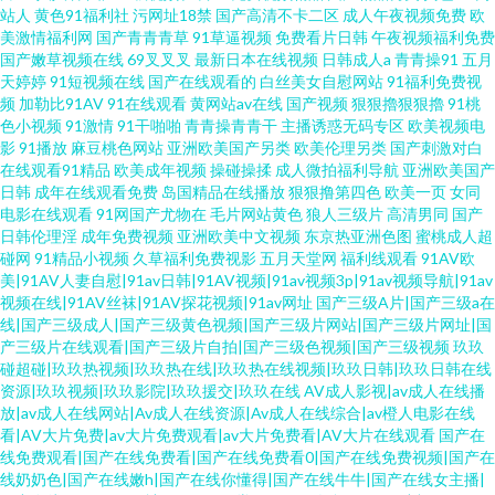
站人
黄色91福利社
污网址18禁
国产高清不卡二区
成人午夜视频免费
欧
美激情福利网
国产青青青草
91草逼视频
免费看片日韩
午夜视频福利免费
国产嫩草视频在线
69叉叉叉
最新日本在线视频
日韩成人a
青青操91
五月
天婷婷
91短视频在线
国产在线观看的
白丝美女自慰网站
91福利免费视
频
加勒比91AV
91在线观看
黄网站av在线
国产视频
狠狠擼狠狠擼
91桃
色小视频
91激情
91干啪啪
青青操青青干
主播诱惑无码专区
欧美视频电
影
91播放
麻豆桃色网站
亚洲欧美国产另类
欧美伦理另类
国产刺激对白
在线观看91精品
欧美成年视频
操碰操揉
成人微拍福利导航
亚洲欧美国产
日韩
成年在线观看免费
岛国精品在线播放
狠狠撸第四色
欧美一页
女同
电影在线观看
91网国产尤物在
毛片网站黄色
狼人三级片
高清男同
国产
日韩伦理淫
成年免费视频
亚洲欧美中文视频
东京热亚洲色图
蜜桃成人超
碰网
91精品小视频
久草福利免费视影
五月天堂网
福利线观看
91AV欧
美|91AV人妻自慰|91av日韩|91AV视频|91av视频3p|91av视频导航|91av
视频在线|91AV丝袜|91AV探花视频|91av网址
国产三级A片|国产三级a在
线|国产三级成人|国产三级黄色视频|国产三级片网站|国产三级片网址|国
产三级片在线观看|国产三级片自拍|国产三级色视频|国产三级视频
玖玖
碰超碰|玖玖热视频|玖玖热在线|玖玖热在线视频|玖玖日韩|玖玖日韩在线
资源|玖玖视频|玖玖影院|玖玖援交|玖玖在线
AV成人影视|av成人在线播
放|av成人在线网站|Av成人在线资源|Av成人在线综合|av橙人电影在线
看|AV大片免费|av大片免费观看|av大片免费看|AV大片在线观看
国产在
线免费观看|国产在线免费看|国产在线免费看0|国产在线免费视频|国产在
线奶奶色|国产在线嫩h|国产在线你懂得|国产在线牛牛|国产在线女主播|