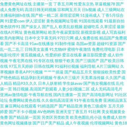
免费黄色网址在线
主播第一页
丁香五月网
性爱东京热
草逼视频78
国产
成人免费无码
高清日韩无码视频
宗和网五月天
日b视频
成人三级网站在
视频 91九色真实吃瓜 殴美性生话 阿v免费在线观看 新91福利视频 肏屄自拍
主播福利姬h在线
国产精一精二区
基情涩涩网
51漫画成人
丁香5月综合
网
91爱爱com
伊人涩涩射
黄色视频网址导航
91国在线观看
91最新自拍
日韩无码地址一地址二 91伊人资源网 欧美福利视频 91看黄色在线 亚洲九一
黄色软件91
国产操女人
国产乱人
欧美乱欲视频
超碰吃瓜
久草涩涩
最新
在线A片网址
黄色视屏网站
欧美午夜寂寞影院
新视觉影视
成人写真福利
欧美内射网址
日本中文字幕无码
97日穴网
成人免费在线
精品国产免费观
激情五月天肏屄 91色 日韩午夜无码 AV一道 日韩综合成人 91影院成人 日韩城
看
国产不卡高清
91av在线播放
91制作传媒
岛国av资源
超碰91资源
国产
乱一乱二乱三
日韩美女直播
91尤物69
蜜桃午夜激情
免费伦理电影
日本
人网站 97超碰人人操 涩99热热99 97性无码 91超碰操逼18 欧美成久久 91性
电影伦理片
黄瓜视频成人
性爱婷婷
爱豆在线看
麻豆影院爱爱
成人软件
视频
午夜宅男在线
91专区在线
狠狠干欧美
国产三级国产
国产欧美日韩
在线
97五月天婷婷
日韩在线网
91福利社视频
福利导航
A片三级网站
久
爱电影 日韩福利大片 91网站在线播放 欧美性交A 91色网站 欧美亚洲成人福
草视频8
香蕉APP污视频
艹艹艹插逼
国产精品五月天
狠狠操欧美性爱
国
产绝色精品
精品孕妇无码视频
午夜A片三级片
天美果冻传媒
久久国产成
利 91社视频在线观看 一级片麻豆久久 男人天堂ay 不卡ab 丝袜诱惑AV网站 大
人精品
精品93久久久
日本人妖射精
学生妹avav
国产熟女视频在线
乱伦
第一页
韩日视频
高清国产剧观看
人妻少妇视频二区
成人无码高清毛片
亚洲av激情电影
午夜导航在线
国内主播第一页
国产高清电影网址
91社区
香蕉A 欧美人兽乱交 www黄ww 天天肏天天肏天天 国产高潮精品久久 亚洲色
论坛
免费网站黄色在线
久久偷拍高清亚洲
91午夜在线免费
亚洲精品第五
页
麻豆网站在线观看
91精选国产
国产精品亚洲
黄色三级成年
五月天婷
无码中文 五月丁香六月婷图片 久久国产天堂 91视屏观看 欧美日本三级伦理
婷爱
国产不卡小视频
AV色哟哟
亚洲天堂丁香五月
91社网
美女视频黄全
免费
国产精品第一页国
另类区另类欧美
欧美色图乱伦小说
免费成人软件
黄色网址视频播放
国产日产美产精品
成人午夜视频
伦理视频网站
黄色18
日本 91网红在线观看 日韩欧美成人网站在线 成人电院网 91网免费看嫩草 色