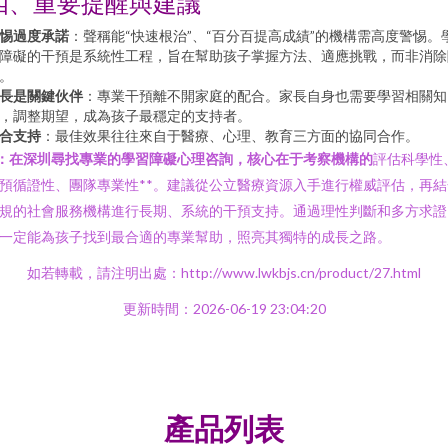
四、重要提醒與建議
惕過度承諾
：聲稱能“快速根治”、“百分百提高成績”的機構需高度警惕。
障礙的干預是系統性工程，旨在幫助孩子掌握方法、適應挑戰，而非消除
。
長是關鍵伙伴
：專業干預離不開家庭的配合。家長自身也需要學習相關知
，調整期望，成為孩子最穩定的支持者。
合支持
：最佳效果往往來自于醫療、心理、教育三方面的協同合作。
*：在深圳尋找專業的學習障礙心理咨詢，核心在于考察機構的
評估科學性
預循證性、團隊專業性**。建議從公立醫療資源入手進行權威評估，再結
規的社會服務機構進行長期、系統的干預支持。通過理性判斷和多方求證
一定能為孩子找到最合適的專業幫助，照亮其獨特的成長之路。
如若轉載，請注明出處：http://www.lwkbjs.cn/product/27.html
更新時間：2026-06-19 23:04:20
產品列表