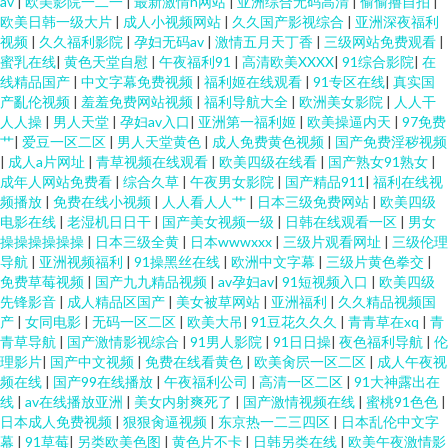
av
|
欧美影院一二一
|
最新激情h网站
|
亚洲综合无码高清
|
偷偷撸自拍
|
欧美日韩一级大片
|
成人小视频网站
|
久久国产影视综合
|
亚洲深夜福利
视频
|
久久福利影院
|
孕妇无码av
|
激情五月天丁香
|
三级网站免费观看
|
蜜乳在线
|
黄色天堂自慰
|
午夜福利91
|
高清欧美XXXX
|
91综合影院
|
在
线精品国产
|
中文字幕免费视频
|
福利姬在线观看
|
91专区在线
|
真实国
产亂伦视频
|
羞羞免费网站视频
|
福利导航大全
|
欧洲美女影院
|
人人干
人人操
|
男人天堂
|
孕妇av入口
|
亚洲第一福利姬
|
欧美操逼内天
|
97免费
艹
|
爱豆一区二区
|
男人天堂黄色
|
成人免费黄色视频
|
国产免费淫秽视频
|
成人a片网址
|
青草视频在线观看
|
欧美四级在线看
|
国产熟女91熟女
|
成年人网站免费看
|
综合久草
|
午夜男女影院
|
国产精品911
|
福利在线视
频播放
|
免费在线小视频
|
人人看人人艹
|
日本三级免费网站
|
欧美四级
电影在线
|
老湿机日日干
|
国产美女视频一级
|
日韩在线观看一区
|
男女
操操操操操操
|
日本三级全黄
|
日本wwwxxx
|
三级片观看网址
|
三级伦理
导航
|
亚洲视频福利
|
91操黑丝在线
|
欧洲中文字幕
|
三级片黄色拳交
|
免费草莓视频
|
国产九九精品视频
|
av孕妇av
|
91短视频入口
|
欧美四级
先锋影音
|
成人精品区国产
|
美女被草网站
|
亚洲福利
|
久久精品视频国
产
|
女同电影
|
无码一区二区
|
欧美大吊
|
91豆花久久久
|
青青草在xq
|
青
青草导航
|
国产激情影视综合
|
91男人影院
|
91日日操
|
夜色福利导航
|
伦
理影片
|
国产中文视频
|
免费在线看黄色
|
欧美肏屄一区二区
|
成人午夜视
频在线
|
国产99在线播放
|
午夜福利公司
|
高清一区二区
|
91大神露出在
线
|
av在线播放亚洲
|
美女内射爽死了
|
国产激情视频在线
|
蜜桃91色色
|
日本成人免费视频
|
狠狠肏逼视频
|
东京热一二三四区
|
日本乱伦中文字
幕
|
91草莓
|
另类欧美色图
|
黄色片不卡
|
日韩另类在线
|
欧美午夜激情影