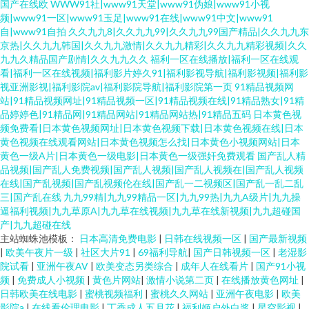
国产在线欧
WWW91社|www91天堂|www91伪娘|www91小视
频|www91一区|www91玉足|www91在线|www91中文|www91
自|www91自拍
久久九九8|久久九九99|久久九九99国产精品|久久九九东
京热|久久九九韩国|久久九九激情|久久九九精彩|久久九九精彩视频|久久
九九久精品国产剧情|久久九九久久
福利一区在线播放|福利一区在线观
看|福利一区在线视频|福利影片婷久91|福利影视导航|福利影视频|福利影
视亚洲影视|福利影院av|福利影院导航|福利影院第一页
91精品视频网
站|91精品视频网址|91精品视频一区|91精品视频在线|91精品熟女|91精
品婷婷色|91精品网|91精品网站|91精品网站热|91精品五码
日本黄色视
频免费看|日本黄色视频网址|日本黄色视频下载|日本黄色视频在线|日本
黄色视频在线观看网站|日本黄色视频怎么找|日本黄色小视频网站|日本
黄色一级A片|日本黄色一级电影|日本黄色一级强奸免费观看
国产乱人精
品视频|国产乱人免费视频|国产乱人视频|国产乱人视频在|国产乱人视频
在线|国产乱视频|国产乱视频伦在线|国产乱一二视频区|国产乱一乱二乱
三|国产乱在线
九九99精|九九99精品一区|九九99热|九九A级片|九九操
逼福利视频|九九草原A|九九草在线视频|九九草在线新视频|九九超碰国
产|九九超碰在线
主站蜘蛛池模板：
日本高清免费电影
|
日韩在线视频一区
|
国产最新视频
|
欧美午夜片一级
|
社区大片91
|
69福利导航
|
国产日韩视频一区
|
老湿影
院试看
|
亚洲午夜AV
|
欧美变态另类综合
|
成年人在线看片
|
国产91小视
频
|
免费成人小视频
|
黄色片网站
|
激情小说第二页
|
在线播放黄色网址
|
日韩欧美在线电影
|
蜜桃视频福利
|
蜜桃久久网站
|
亚洲午夜电影
|
欧美
影院a
|
在线看伦理电影
|
丁香成人五月花
|
福利姬户外白浆
|
星空影视
|