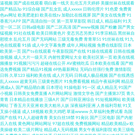
逼视频
国产成在线观看
萌白酱一线天
乱伦五月天婷婷
美腿丝袜在线观看
国产精品3p
91综合碰
国产乱女乱
成人xxxxx
日韩伦理片
91色爱
免费黄
色av网址
欧美肥老妇
欧美在线tv
加勒比在线视屏
国产美女在线免费
91
香蕉污APP
国产高清自拍一区
第一页草草影院
韩日成人
精品福利
91天
堂一区二区
日韩a级电影
国产二区高清
国产www视频
国产粉嫩
国产男女
猛视频
91社在线看
欧美日韩黄色片
变态另态另类2
91李宗精品
黑丝袜自
慰喷水
乱伦五月
国产无码网站
三级无毒免费
青青草51
91丝袜在线
91九
色在线观看
91插
成人中文字幕免费
成年人网站视频
免费在线影院
日本
欧美第一页
国产ts在线观看
午夜影院国产在线
91操在线观看
日韩在线播
放视频
成人大片一级天天
内射性爱网址大全
欧美社区第一页
欧美在线视
频播放
91视频污污污
超碰在线公开
AV蜜桃吃瓜
日本欧美在线看
国产精
选免费视频
国产精品91视频
69热最新网址
无码白丝强行免费
激情影院
日韩
久草123
福利欧美在线
成人片无码
日韩成人极品视频
国产在线诱惑
乱人xxxxx
超黄无码
三级黄色图片
91免费看视频
精品午夜福利网
精品亚
洲成a人
国产精品萌白酱
日本理论
91操电影
91一区
成人精品无
91国产
小视频
日韩美女免费直播
A片网站网址
激情文学色
国产主播第37页
青久
青青
日本精品在线播放
三级A片
国产日韩亚洲综合
91短视频网站
欧美骚
网站
丁香五月天亚洲
欧美大粗吊人妖
深夜福利亚洲
人兽福利导航
91叉
叉操小骚逼
成人18视频
欧美大鸡吧
草逼wwww
久草福利免费试看
岛国
国产在线
91人人超碰青青
美女白丝18禁
91肏比
国产三区电影
国产内射
后入在线
黄色网址网站网址
97超在线视
免费视频网站
精品欧美精品v
欧
美操碰
欧美二级片网址
精品成人无码视频
男女午夜福利影院
欧美三级电