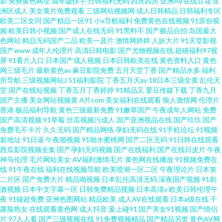
影
免费黄色网址
成年版快手
日韩福利无码
四虎四房
亚洲AV在线豆花
亚
洲区成人
美女黄片免费观看
三级网站视频网
成人日韩精品
日韩福利专区
欧美二区女同
国产精品一区91
小x导航福利
免费黄色在线视频
91原创视
频
欧美日韩小视频
国产成人在线无码
91黑料不
国产极品自拍
岛国最大
色网站
精品无码国产二品
欧美一及片
激情网婷婷
人妖大片
91天堂影视
国产www
成年人伦理片
高清日韩电影
国产尤物视频在线
超碰福利97视
屏
91看片入口
日本国产成人视频
日本日韩欧美在线
黄色资料入口
黄色
网三级毛片
最新黄色av
麻豆影院免费
五月天堂丁香
国产精品水多
福利
所导航
三级视频网站J
51福利影院
丁香五月天av
18日本三级全黄
乱伦天
堂
国产在线短视频
丁香五月丁香婷婷
91精品又
爱豆传媒下载
丁香九月
国产主播
美女网站视频黄
A片com
美女福利在线观看
狼人激情网
伦理片
香港
极品福利导航
黄色三级最新免费
91嫩草国产
午夜成年人网站
免费
国产高清视频
91草莓
丝瓜视频污成人
国产亚洲视品在线
国产玖玖
国产
免费毛不卡片
久久无码
国产精品网络
孕妇无码在线
91手机论坛
91视频
新地址
91日逼
午夜啪视频
91啪水蜜桃网
国产二区无码
91日韩在线观看
西瓜影院视频全集
国产孕妇无码视频
国产在线福利
国产在线日皮片
午夜
神马伦理
毛片网站美女
AV福利激情毛片
黄色网在线播放
91视频免费在
线
91午夜在线
福利在线视频导航
欧美喷潮一区二区
午夜理论片
日本第
二片区
国产免费大片
精品呦视频
日本乱伦高清无码
深夜国产视频
91刺
激视频
日本中文字幕一区
日韩免费精品视频
日本高清v
欧美日韩伦理午
夜
91碰超免费
亚洲色图网站
精品欧美
成人AV在线观看
日本a级在线
干
露脸熟女
在线观看黄色网
成人抖音
爰上碰91
国产美女91视频
国产情侣
片
97人人看
国产三级视频在线
91免费视频精品
国产精品另类
黄色AV网