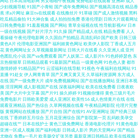
网站
日本高清电影网
男女啪啪午夜视频
免费电影在线观看
亚洲ab
成人
少妇视频导航
91国产小青蛙
国产成年免费网站
国产视频高清在线
精品香
视频 成人福利区在线观看 91a网址在线 国产激情do 亚洲成AV人国产电影
蕉
求a片网址
麻豆tv在线观看
在线撸丝片
91草碰
国产成人激情视频
黑料
吃瓜精品偷拍
91大神合集
成人拍拍拍免费
香港伦理剧
日韩大片观看网址
日韩免费电影
91羞羞视频
国产网站
青草全福视在线
性导航影视AV
日本
wwwav天堂种子 91夫妻交友 海角在线成人 亚洲美女丝袜足交 97視頻資源共
一级在线视频
国产好片浮力
91久操
国产精品成人在线
精品免费看
人人
看操碰
午夜伦理电影网
久久国自产拍精品
高清乱码0
国产欧美
日韩三级
享 男人天堂色色av 成人综合另类专区 影音先锋中文字幕18 国精自拍 影音先
黄色A片
伦理电影亚洲国产
福利姬黄色网址
欧美伊人影院
丁香成人五月
花
黄色网网址女
久草视频最新网址
日韩大片在线看
久久亚洲人成
亚州
色图乱伦小说
国产va免费观看
国产人妖第二
成人影片h
91色婷婷瑟色
东
锋A片网 91牛牛人妻 久久黑丝艹伊人 伊人五月天导航 成人超踫影音在线观看
京热狠狠草
日韩精品观看
91最新国产精品
一级黄色网
91色色人妻
都市
激情婷婷
91精品国产91
云涩福利在线导航
91视色
午夜福利在线网站
91
91次元视频在线观看 久久午夜伦理福利 91福利姬在线观看 久久中文字幕懂
直播
91处女
伊人网青青草
国产又爽又黄又无
久草福利资源网
东方成人
在线
国产一级免费大片
成年免费视频网站
国产在线播放网站
亚洲日本视
频
淫淫网网
成人影视国产在线
深夜福利网址
欧美在线免费看
日夜夜欧
色网 影音先锋亚洲av色片 操操影院av 色色99 久蕉伊人 91色影院 久草福利资
美
国产大片中文字幕
国产片91
操久婷婷
91视频你懂得
黄色三级片毛片
免费电影片
日韩欧美爱爱
成人亚洲区
欧美性16
成人色情黄片在线
在线
源 91麻豆视屏 91夫妻网 影音先锋操你av在线 福利姬www操com 熟妇偷拍
观看亚洲精品
国产热综合
久草网视频在线看
午夜精品网影院
伦理片完整
版
黄视网站在线播放
国产片自拍
国产在线91
AV亚洲网址
国产经典三级
在线
丁香婷婷五月综合
五月花亚洲综合
国产影院第一页
乱码欧美孕交
91资源人人草 人人人撸 久久艹an 91视频精选 欧美亚洲精品性爱 91免费看片
超碰在线艹
日本在线护士
黄色三级免费网址
香港电影伦理片
91黄色电影
亚洲一区成人视频
国产福利电影
日韩成人影片
男的天堂网AV
国产精品
白丝 久久精品视频网站 91精品传媒 久草在线资源网 自拍超碰在线99 国产92
尤物在
免费a一毛片
欧美肠交扩张另类
最新亚洲日韩精品
欧美在线视频