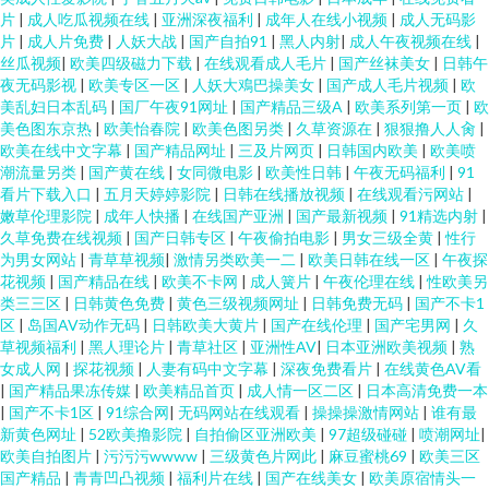
片
|
成人吃瓜视频在线
|
亚洲深夜福利
|
成年人在线小视频
|
成人无码影
片
|
成人片免费
|
人妖大战
|
国产自拍91
|
黑人内射
|
成人午夜视频在线
|
丝瓜视频
|
欧美四级磁力下载
|
在线观看成人毛片
|
国产丝袜美女
|
日韩午
夜无码影视
|
欧美专区一区
|
人妖大鳮巴操美女
|
国产成人毛片视频
|
欧
美乱妇日本乱码
|
国厂午夜91网址
|
国产精品三级A
|
欧美系列第一页
|
欧
美色图东京热
|
欧美怡春院
|
欧美色图另类
|
久草资源在
|
狠狠撸人人肏
|
欧美在线中文字幕
|
国产精品网址
|
三及片网页
|
日韩国内欧美
|
欧美喷
潮流量另类
|
国产黄在线
|
女同微电影
|
欧美性日韩
|
午夜无码福利
|
91
看片下载入口
|
五月天婷婷影院
|
日韩在线播放视频
|
在线观看污网站
|
嫩草伦理影院
|
成年人快播
|
在线国产亚洲
|
国产最新视频
|
91精选内射
|
久草免费在线视频
|
国产日韩专区
|
午夜偷拍电影
|
男女三级全黄
|
性行
为男女网站
|
青草草视频
|
激情另类欧美一二
|
欧美日韩在线一区
|
午夜探
花视频
|
国产精品在线
|
欧美不卡网
|
成人簧片
|
午夜伦理在线
|
性欧美另
类三三区
|
日韩黄色免费
|
黄色三级视频网址
|
日韩免费无码
|
国产不卡1
区
|
岛国AV动作无码
|
日韩欧美大黄片
|
国产在线伦理
|
国产宅男网
|
久
草视频福利
|
黑人理论片
|
青草社区
|
亚洲性AV
|
日本亚洲欧美视频
|
熟
女成人网
|
探花视频
|
人妻有码中文字幕
|
深夜免费看片
|
在线黄色AV看
|
国产精品果冻传媒
|
欧美精品首页
|
成人情一区二区
|
日本高清免费一本
|
国产不卡1区
|
91综合网
|
无码网站在线观看
|
操操操激情网站
|
谁有最
新黄色网址
|
52欧美撸影院
|
自拍偷区亚洲欧美
|
97超级碰碰
|
喷潮网址
|
欧美自拍图片
|
污污污wwww
|
三级黄色片网此
|
麻豆蜜桃69
|
欧美三区
国产精品
|
青青凹凸视频
|
福利片在线
|
国产在线美女
|
欧美原宿情头一