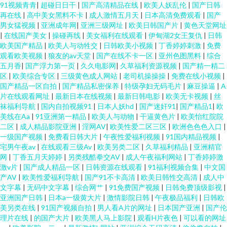
91视频青青
|
超碰日日干
|
国产高清精品在线
|
欧美人妖乱伦
|
国产日韩
再在线
|
高中美女黑料不卡
|
成人激情五月天
|
日本高清免费观看
|
国产
男女猛视频
|
亚洲成年网
|
亚洲三级网址
|
欧美日韩国产片
|
黄色天堂网址
|
在线国产美女
|
操碰再线
|
美女福利在线观看
|
伊甸湖2女王复仇
|
日韩
欧美国产精品
|
欧美人与动牲交
|
日韩欧美小视频
|
丁香婷婷刺激
|
免费
观看欧美视频
|
狼友的av天堂
|
国产在线不卡一区
|
亚州色图黑料
|
综合
五月香
|
国产浮力第一页
|
久久电影网
|
久草福利资源视频
|
国产精一精二
区
|
欧美综合专区
|
三级黄色成人网站
|
老司机操操操
|
免费在线小视频
|
国产精品一区自拍
|
国产精品私密保养
|
特级孕妇无码毛片
|
麻豆操逼
|
A
片在线观看网址
|
最新日本在线视频
|
最新日韩电影
|
欧美无卡视频
|
丝
袜福利导航
|
国内自拍视频91
|
日本人妖hd
|
国产迷奸91
|
国产精品1
|
欧
美线在Aa
|
91亚洲第一精品
|
欧美人与动物
|
干逼黄色片
|
欧美怡红院院
二区
|
成人精品影院亚洲
|
淫网AV
|
欧美性爱二区三区
|
欧洲色色色入口
|
一级国产视频
|
免费看日韩大片
|
午夜性爱福利视频
|
91国内精品视频
|
宅男午夜av
|
在线观看三级Av
|
欧美另类二区
|
久草福利精品
|
亚洲精官
网
|
丁香五月天婷婷
|
另类残酷拳交AV
|
成人午夜福利网站
|
丁香婷婷激
激v片
|
国产成人精品一区
|
日韩资源在线观看
|
91福利视频合集
|
中文国
产AV
|
欧美性爱福利导航
|
国产91不卡高清
|
欧美日韩性交高清
|
成人中
文字幕
|
无码中文字幕
|
综合网艹
|
91免费国产视频
|
日韩免费顶级影视
|
亚洲国产日韩
|
日本a一级黄大片
|
激情影院日韩
|
午夜极品福利
|
日韩欧
美另类在线
|
91国产视频自拍
|
男人看A片的网址
|
日本国产亚洲
|
国产伦
理片在线
|
的国产大片
|
欧美黑人马上影院
|
观看H片夜色
|
可以看的网址