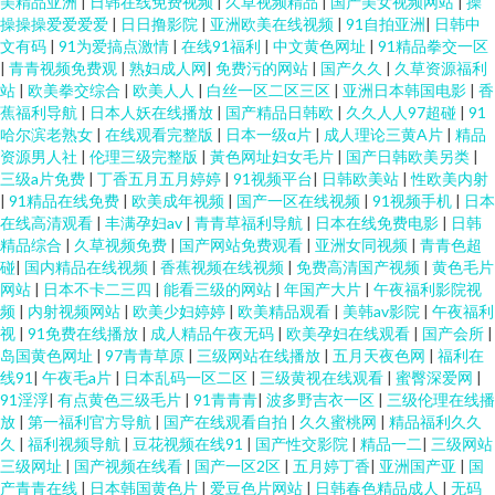
美精品亚洲
|
日韩在线免费视频
|
久草视频精品
|
国产美女视频网站
|
操
操操操爱爱爱爱
|
日日撸影院
|
亚洲欧美在线视频
|
91自拍亚洲
|
日韩中
文有码
|
91为爱搞点激情
|
在线91福利
|
中文黄色网址
|
91精品拳交一区
|
青青视频免费观
|
熟妇成人网
|
免费污的网站
|
国产久久
|
久草资源福利
站
|
欧美拳交综合
|
欧美人人
|
白丝一区二区三区
|
亚洲日本韩国电影
|
香
蕉福利导航
|
日本人妖在线播放
|
国产精品日韩欧
|
久久人人97超碰
|
91
哈尔滨老熟女
|
在线观看完整版
|
日本一级α片
|
成人理论三黄A片
|
精品
资源男人社
|
伦理三级完整版
|
黃色网址妇女毛片
|
国产日韩欧美另类
|
三级a片免费
|
丁香五月五月婷婷
|
91视频平台
|
日韩欧美站
|
性欧美内射
|
91精品在线免费
|
欧美成年视频
|
国产一区在线视频
|
91视频手机
|
日本
在线高清观看
|
丰满孕妇av
|
青青草福利导航
|
日本在线免费电影
|
日韩
精品综合
|
久草视频免费
|
国产网站免费观看
|
亚洲女同视频
|
青青色超
碰
|
国内精品在线视频
|
香蕉视频在线视频
|
免费高清国产视频
|
黄色毛片
网站
|
日本不卡二三四
|
能看三级的网站
|
年国产大片
|
午夜福利影院视
频
|
内射视频网站
|
欧美少妇婷婷
|
欧美精品观看
|
美韩av影院
|
午夜福利
视
|
91免费在线播放
|
成人精品午夜无码
|
欧美孕妇在线观看
|
国产会所
|
岛国黄色网址
|
97青青草原
|
三级网站在线播放
|
五月天夜色网
|
福利在
线91
|
午夜毛a片
|
日本乱码一区二区
|
三级黄视在线观看
|
蜜臀深爱网
|
91淫浮
|
有点黄色三级毛片
|
91青青青
|
波多野吉衣一区
|
三级伦理在线播
放
|
第一福利官方导航
|
国产在线观看自拍
|
久久蜜桃网
|
精品福利久久
久
|
福利视频导航
|
豆花视频在线91
|
国产性交影院
|
精品一二
|
三级网站
三级网址
|
国产视频在线看
|
国产一区2区
|
五月婷丁香
|
亚洲国产亚
|
国
产青青在线
|
日本韩国黄色片
|
爱豆色片网站
|
日韩春色精品成人
|
无码