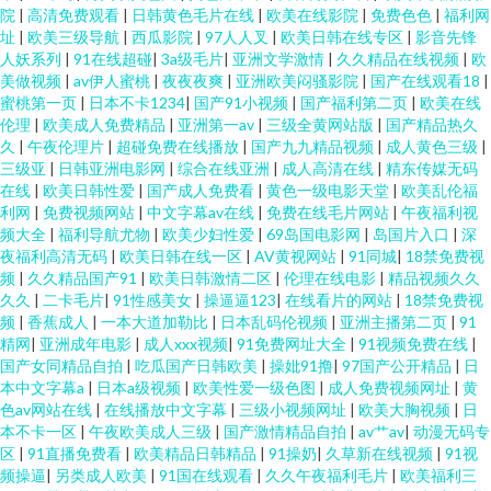
院
|
高清免费观看
|
日韩黄色毛片在线
|
欧美在线影院
|
免费色色
|
福利网
址
|
欧美三级导航
|
西瓜影院
|
97人人叉
|
欧美日韩在线专区
|
影音先锋
人妖系列
|
91在线超碰
|
3a级毛片
|
亚洲文学激情
|
久久精品在线视频
|
欧
美做视频
|
av伊人蜜桃
|
夜夜夜爽
|
亚洲欧美闷骚影院
|
国产在线观看18
|
蜜桃第一页
|
日本不卡1234
|
国产91小视频
|
国产福利第二页
|
欧美在线
伦理
|
欧美成人免费精品
|
亚洲第一av
|
三级全黄网站版
|
国产精品热久
久
|
午夜伦理片
|
超碰免费在线播放
|
国产九九精品视频
|
成人黄色三级
|
三级亚
|
日韩亚洲电影网
|
综合在线亚洲
|
成人高清在线
|
精东传媒无码
在线
|
欧美日韩性爱
|
国产成人免费看
|
黄色一级电影天堂
|
欧美乱伦福
利网
|
免费视频网站
|
中文字幕av在线
|
免费在线毛片网站
|
午夜福利视
频大全
|
福利导航尤物
|
欧美少妇性爱
|
69岛国电影网
|
岛国片入口
|
深
夜福利高清无码
|
欧美日韩在线一区
|
AV黄视网站
|
91同城
|
18禁免费视
频
|
久久精品国产91
|
欧美日韩激情二区
|
伦理在线电影
|
精品视频久久
久久
|
二卡毛片
|
91性感美女
|
操逼逼123
|
在线看片的网站
|
18禁免费视
频
|
香蕉成人
|
一本大道加勒比
|
日本乱码伦视频
|
亚洲主播第二页
|
91
精网
|
亚洲成年电影
|
成人xxx视频
|
91免费网址大全
|
91视频免费在线
|
国产女同精品自拍
|
吃瓜国产日韩欧美
|
操妣91撸
|
97国产公开精品
|
日
本中文字幕a
|
日本a级视频
|
欧美性爱一级色图
|
成人免费视频网址
|
黄
色av网站在线
|
在线播放中文字幕
|
三级小视频网址
|
欧美大胸视频
|
日
本不卡一区
|
午夜欧美成人三级
|
国产激情精品自拍
|
av艹av
|
动漫无码专
区
|
91直播免费看
|
欧美精品日韩精品
|
91操奶
|
久草新在线视频
|
91视
频操逼
|
另类成人欧美
|
91国在线观看
|
久久午夜福利毛片
|
欧美福利三