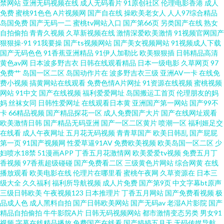
禁网站
亚洲无码视频在线
成人无码看片
91原创社区
伦理电影香港
成人
免费
蜜桃91色色
A片视频网
国产自在线
操欧美老女人
人人97综合精品
一本道日韩 九九热色色 91福利无码专区中 欧美伦理网站 91香蕉APP官网污
岛国免费
国产无码一二
蜜桃tv网站入口
国产第66页
另类国产在线
熟女
自拍偷拍
青青久视频
久草新视频在线
激情深爱欧美激情
91视频官网国产
狠狠操-91
91我要操
国产ts视频网站
国产美女视频网站
91视频成人下载
日本韩国久久 91小巨 人妖自蔚 91在线国产自啪 91高端外围在线观看 探花日
国产无码色色
91香蕉亚洲精品
91伊人加勒比
欧美狠狠插
日韩精品高清
黄色av网
日本波多野吉衣
日韩在线观看精品
日本一级电影
久草网页
97
本学生 成人午夜剧场 亚洲国产欧美日韩 福利社区视频导航 91cn福利 狠狠爽
免费艹
岛国一区二区
岛国动作片在
波多野吉衣三级
亚洲AV一卡
在线免
费小视频
搞黄网站在线观看
免费色情A片网扯
91资源在线视频
蜜桃视频
网站
91中文
国产在线视频
福利爱爱网址
岛国搬运工首页
伦理朋友的妈
爽综合网 91日美 91免费福利视频 色五月婷婷免费福利 韩国伦理剧在线观看
妈
丝袜女同
日韩性爱网址
在线观看日本黄
亚洲国产第一网站
国产99不
卡
66精品视频
国产精品探花一区
成人免费国产大片
国产在线网址观看
91做爱网 日韩色色资源网 AV婷婷网 三级自拍日韩 wwwav东方av 婷婷开心激
欧美激情日韩
国产精品无码亚洲
国产一区二区黄片
喷潮一区
福利姬足交
在线看
成人午夜网址
五月花无码视频
青青草国产
欧美日韩乱
国产屁屁
第一页
91国产视频网
性爱草逼91AV
免费欧美视频
欧美岛国一区二区
少
情 91青久久 视频国产99 超碰网97 香蕉视频污免费观看 九一视频在线视频
妇喷水18禁
51漫画APP
丁香五月花激情网
欧美爱爱tv视频
免费五月丁
香视频
97香蕉超级碰碰
国产免费看二区
三级黄色片网站
综合网黄
在线
91好看免费视频 欧美日韩中文在线 91网站PH 婷婷五月深爱激情 色色艹穴逼
播放观看
欧美电影在线
伦理片在哪里看
蜜桃午夜网
久草资源在
日本三
级大全
久久福利
福利所导航视频
成人片免费
国产第9页
中文字幕bt原声
三级日韩欧美
午夜视频123
日本推理片
丁香五月网站
国产免费看视频
极
色色 欧美性爱久久 91传媒体 久草福利资源站 91在线视频国 性爱av导航 国产
品成人色
成人黑料自拍
国产日韩欧美网站
国产无码av
老湿A片影院
国产
精品自拍偷拍
牛牛影院A片
日韩无码视频网站
都市激情变态另类
男女91
精品久久精 51超碰网 国产精区 操熟女视频 91熊猫网站在线 91系列在线 麻豆
视频
字幕在线精品播放
免费国产在线看
国产婷婷五月天
无码传媒导航