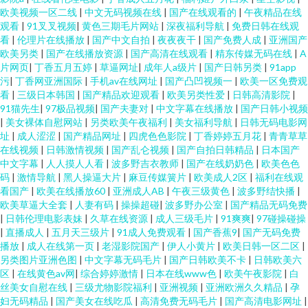
欧美视频一区二线
|
中文无码视频在线
|
国产在线观看的
|
午夜精品在线
观看
|
91叉叉视频
|
黄色三期毛片网站
|
深夜福利导航
|
免费日韩在线观
看
|
伦理片在线播放
|
国产中文自拍
|
夜夜夜干
|
国产免费人成
|
亚洲国产
欧美另类
|
国产在线播放资源
|
国产高清在线观看
|
精东传媒无码在线
|
A
片网页
|
丁香五月五婷
|
草逼网址
|
成年人a级片
|
国产日韩另类
|
91app
污
|
丁香网亚洲国际
|
手机av在线网址
|
国产凸凹视频一
|
欧美一区免费观
看
|
三级日本韩国
|
国产精品欢迎观看
|
欧美另类性爱
|
日韩高清影院
|
91猫先生
|
97极品视频
|
国产夫妻对
|
中文字幕在线播放
|
国产日韩小视频
|
美女裸体自慰网站
|
另类欧美午夜福利
|
美女福利导航
|
日韩无码电影网
址
|
成人涩涩
|
国产精品网址
|
四虎色色影院
|
丁香婷婷五月花
|
青青草草
在线视频
|
日韩激情视频
|
国产乱仑视频
|
国产自拍日韩精品
|
日本国产
中文字幕
|
人人摸人人看
|
波多野吉衣教师
|
国产在线奶奶色
|
欧美色色
码
|
激情导航
|
黑人操逼大片
|
麻豆传媒簧片
|
欧美成人2区
|
福利在线观
看国产
|
欧美在线播放60
|
亚洲成人AB
|
午夜三级黄色
|
波多野结快播
|
欧美草逼大全套
|
人妻有码
|
操操超碰
|
波多野办公室
|
国产精品无码免费
|
日韩伦理电影表妹
|
久草在线资源
|
成人三级毛片
|
91爽爽
|
97碰操碰操
|
直播成人
|
五月天三级片
|
91成人免费观看
|
国产香蕉9
|
国产无码免费
播放
|
成人在线第一页
|
老湿影院国产
|
伊人小黄片
|
欧美日韩一区二区
|
另类图片亚洲色图
|
中文字幕无码毛片
|
国产日韩欧美不卡
|
日韩欧美六
区
|
在线黄色av网
|
综合婷婷激情
|
日本在线www色
|
欧美午夜影院
|
白
丝美女自慰在线
|
三级尤物影院福利
|
亚洲视频
|
亚洲欧洲久久精品
|
孕
妇无码精品
|
国产美女在线吃瓜
|
高清免费无码毛片
|
国产高清电影网址
|