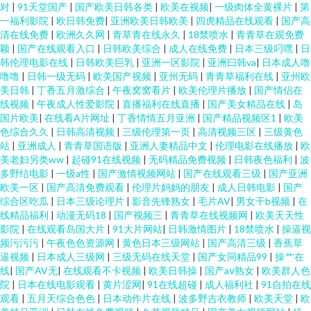
对
|
91天堂国产
|
国产欧美日韩各类
|
欧美在视频
|
一级肉体全黄裸片
|
第
一福利影院
|
欧日韩免费
|
亚洲欧美日韩欧美
|
四虎精品在线观看
|
国产高
清在线免费
|
欧洲久久网
|
青草青在线永久
|
18禁喷水
|
青青草在观免费
颖
|
国产在线观看入口
|
日韩欧美综合
|
成人在线免费
|
日本三级叼嘿
|
日
韩伦理电影在线
|
日韩欧美巨乳
|
亚洲一区影院
|
亚洲曰韩va
|
日本成人噜
噜噜
|
日韩一级无码
|
欧美国产视频
|
亚州无码
|
青青草福利在线
|
亚州欧
美日韩
|
丁香五月激综合
|
午夜窝窝看片
|
欧美伦理片播放
|
国产情侣在
线视频
|
午夜成人性爱影院
|
直播福利在线直播
|
国产美女精品在线
|
岛
国片欧美
|
在线看A片网址
|
丁香情情五月亚洲
|
国产精品视频区1
|
欧美
色综合久久
|
日韩高清视频
|
三级伦理第一页
|
高清视频三区
|
三级黄色
站
|
亚洲成人
|
青青草国语版
|
亚洲人妻精品中文
|
伦理电影在线播放
|
欧
美老妇另类ww
|
起碰91在线视频
|
无码精品免费视频
|
日韩夜色福利
|
波
多野结电影
|
一级a性
|
国产激情视频网站
|
国产在线观看三级
|
国产亚洲
欧美一区
|
国产高清免费观看
|
伦理片妈妈的朋友
|
成人日韩电影
|
国产
综合区吃瓜
|
日本三级论理片
|
影音先锋熟女
|
毛片AV
|
男女干b视频
|
在
线精品福利
|
动漫无码18
|
国产视频三
|
青青草在线视频网
|
欧美天天性
影院
|
在线观看岛国大片
|
91大片网站
|
日韩激情图片
|
18禁喷水
|
操逼视
频污污污
|
午夜色色资源网
|
黄色日本三级网站
|
国产高清三级
|
香蕉草
逼视频
|
日本成人三级网
|
三级无码在线天堂
|
国产女同精品99
|
操艹在
线
|
国产AV无
|
在线观看不卡视频
|
欧美日韩操
|
国产aⅴ熟女
|
欧美群人色
院
|
日本在线电影观看
|
黄片涩网
|
91在线超碰
|
成人福利社
|
91自拍在线
观看
|
五月天综合色色
|
日本动作片在线
|
波多野吉衣教师
|
欧美天堂
|
欧