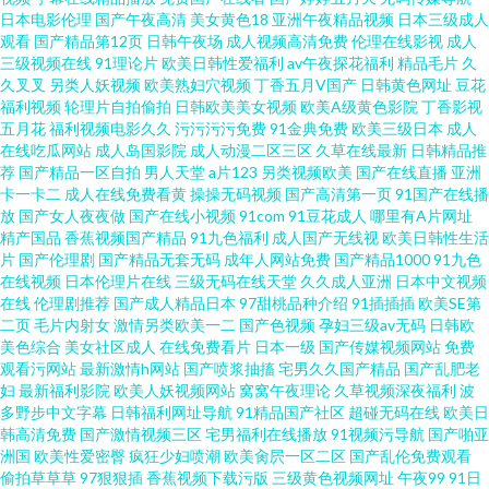
日本电影伦理
国产午夜高清
美女黄色18
亚洲午夜精品视频
日本三级成人
观看
国产精品第12页
日韩午夜场
成人视频高清免费
伦理在线影视
成人
影视小说 毛片传美 午夜福利视频国产一区 超碰98色主播放 欧美艹穴 91男人
三级视频在线
91理论片
欧美日韩性爱福利
av午夜探花福利
精品毛片
久
久叉叉
另类人妖视频
欧美熟妇穴视频
丁香五月V国产
日韩黄色网址
豆花
网 日韩免费成人网址 欧美精品性交 成人春色影视在线 99资源总站 91主播在
福利视频
轮理片自拍偷拍
日韩欧美美女视频
欧美A级黄色影院
丁香影视
五月花
福利视频电影久久
污污污污免费
91金典免费
欧美三级日本
成人
在线吃瓜网站
成人岛国影院
成人动漫二区三区
久草在线最新
日韩精品推
线观看 亚州人人色 国产另类欧美 91传媒在线官网 青草大香蕉91视频 色亚洲
荐
国产精品一区自拍
男人天堂
a片123
另类视频欧美
国产在线直播
亚洲
卡一卡二
成人在线免费看黄
操操无码视频
国产高清第一页
91国产在线播
色天堂 欧美成人拍拍视频网站 国产又大又粗 91蝌蚪黑料在线观看 五月天综
放
国产女人夜夜做
国产在线小视频
91com
91豆花成人
哪里有A片网址
精产国品
香蕉视频国产精品
91九色福利
成人国产无线视
欧美日韩性生活
片
国产伦理剧
国产精品无套无码
成年人网站免费
国产精品1000
91九色
合色图 高清无码黄色网址 91黑料私人丝袜 蜜臀91网站 91网站永久免费看 三
在线视频
日本伦理片在线
三级无码在线天堂
久久成人亚洲
日本中文视频
在线
伦理剧推荐
国产成人精品日本
97甜桃品种介绍
91插插插
欧美SE第
级黄色在线视频 成人福利社区 伊人欧美大香蕉 久草在线 91免费网站在线观
二页
毛片内射女
激情另类欧美一二
国产色视频
孕妇三级av无码
日韩欧
美色综合
美女社区成人
在线免费看片
日本一级
国产传媒视频网站
免费
观看污网站
最新激情h网站
国产喷浆抽搐
宅男久久国产精品
国产乱肥老
看大全 欧美久久噜噜射 麻豆尤物视频 成人不卡视频专区
妇
最新福利影院
欧美人妖视频网站
窝窝午夜理论
久草视频深夜福利
波
多野步中文字幕
日韩福利网址导航
91精品国产社区
超碰无码在线
欧美日
韩高清免费
国产激情视频三区
宅男福利在线播放
91视频污导航
国产啪亚
洲国
欧美性爱密臀
疯狂少妇喷潮
欧美肏屄一区二区
国产乱伦免费观看
偷拍草草草
97狠狠插
香蕉视频下载污版
三级黄色视频网址
午夜99
91日