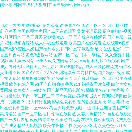
间中毒|韩国三级私人教练|韩国三级网站
网站地图
色色精品影院 91福利网址导航大全 福利色第一导航 日韩V欧美 91网站秘 久
日本一级大片
微拍福利在线观看
91香蕉APP
国产二区三区
国产精品性
乱伦种子
美国伦理大片
国产二区在线观看
美女伦理视频
福利偷拍小视频
91社区国产
丁香五月天堂
欧美变态一区
国产综合在线观看
国产免费一级
久国产精品馆 91福利视频网 亚洲精品女人久久 在线精品 黄色苍库 91TV在线
片
福利视频资源站
成人午夜在线观看
欧美图片在线观看
在线观看h视频
国产a级0
变性人妖
国产福利永久
日韩中文字幕观看
足交在线播放91
丁
视频 狠狠干久久日 青青草黄色在线 97总站爱爱 色色网的五月天 91系列国产
香五月色网站
黄色3级抢网站
国产一区二区
日本一级婬片
久久免费手机
视频
学生妹Av网站
亚洲人成免费网站
91大神自拍
福利片在线观看
国产
成人内射无码
激情五月极品婷婷
国产剧情精品
成人三级伦理免费
偷怕欧
视频在线 色片王C0M 福利国产熟女 五月花激情 91情爱网美国 激情深爱96
美亚州图片
国产AV国产AV
97亚洲精华液
国内精自线
国产精品3级片
成
年女人视频
狠狠撸亚洲欧美
91操碰在线
国产高清精品二区
国产欧美在线
91r福利 天堂色情网 淫网综合 久久草中文资源 91露踝女生完整视频 色AV影
视频
欧美色综合网
91国产自拍偷拍
香蕉911
花蝴蝶看片免费
白丝美女免
费网站
欧美女人与动物交
国产精品无码电影
91插插库
97超碰大香蕉
户
外自慰影院
国产一区二区二区
国产偷窥盗摄视频
成人动漫网站观看
欧美
音先锋 91小视频黄 先锋资源av色版 国产ts视频在线播放 久久婷导航 91专区
第一页夜夜
91成人精品视频
蜜桃爱爱视频
乱伦熟女五月天
91香蕉视
福
利在线视频直播
一区xxxxx
岛国大片免费视频
一道日本亚洲香蕉
国产91
在线观看 色久悠悠中文 91最新地址网址 新在线vt天堂 91在线黑丝 日本AⅤ
高清精品
国产一区二区福利
伦理在线播放
人妻无码精品
91自拍在线观看
国产一级片内射
夜夜骑青青草
欧美色图人妻
在线免费欧美视频
免费黄色
毛片
成人精品无码视频
欧美午夜极品
性欧美ⅩⅩⅩⅩ乱
欧美色色六月天
91茄子影院 国产精品欧美九色 亚洲淫爱网 91网站成人 国产麻豆毛片网站 91
91影视网
午夜伦不卡
加勒比性爱网
青草国产在线视频
亚洲国产精品导航