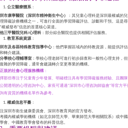
公立醫療體系
：
圳市康寧醫院（深圳市精神衛生中心）
：其兒童心理科是深圳最權威的兒
理障礙診療機構之一，可進行全面的學習障礙評估、診斷和干預。這是尋
“權威發布”信息的首選核心渠道。
他三甲醫院兒科/心理科
：部分綜合醫院也提供相關評估服務。
教育系統資源
：
圳市及各區特殊教育指導中心
：他們掌握區域內的特教資源，能提供評估
和轉介建議。
分學校心理輔導室
：學校心理老師可進行初步篩查和一般性心理支持，但
復雜的學習障礙，通常會建議轉介至更專業的機構。
正規的社會心理服務機構
：
擇那些專注于兒童青少年發展、明確標注具有學習障礙服務經驗、且團隊
公開透明的心理咨詢中心。家長可通過“深圳市心理咨詢師協會”等官方平
詢有資質的機構名單作為參考。
權威信息平臺
：
注深圳市衛生健康委員會、深圳市教育局的官方發布。
考國內權威學術機構（如北京師范大學、華東師范大學相關院系）或中國
學會、中國教育學會發布的科普信息。