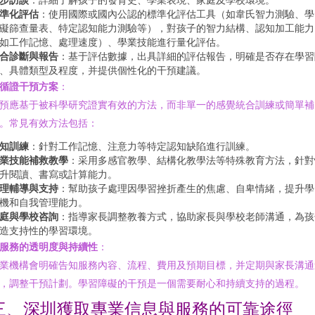
準化評估
：使用國際或國內公認的標準化評估工具（如韋氏智力測驗、學
礙篩查量表、特定認知能力測驗等），對孩子的智力結構、認知加工能力
如工作記憶、處理速度）、學業技能進行量化評估。
合診斷與報告
：基于評估數據，出具詳細的評估報告，明確是否存在學習
、具體類型及程度，并提供個性化的干預建議。
循證干預方案
：
預應基于被科學研究證實有效的方法，而非單一的感覺統合訓練或簡單補
。常見有效方法包括：
知訓練
：針對工作記憶、注意力等特定認知缺陷進行訓練。
業技能補救教學
：采用多感官教學、結構化教學法等特殊教育方法，針對
升閱讀、書寫或計算能力。
理輔導與支持
：幫助孩子處理因學習挫折產生的焦慮、自卑情緒，提升學
機和自我管理能力。
庭與學校咨詢
：指導家長調整教養方式，協助家長與學校老師溝通，為孩
造支持性的學習環境。
服務的透明度與持續性
：
業機構會明確告知服務內容、流程、費用及預期目標，并定期與家長溝通
，調整干預計劃。學習障礙的干預是一個需要耐心和持續支持的過程。
三、深圳獲取專業信息與服務的可靠途徑