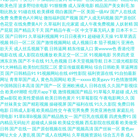
欧美色淫
波多野结依电影
91狠狠撸
成人深夜电影
精品国产美女剃毛
加
大神呆哥视频模特 久久国产精品高潮 亚洲日逼网站 不卡AV电影在线播放 欧
勒比熟女
91碰在线
欧美裸模
萌白酱国产一区
美国一级AV
国产人在线成
免费
免费黄色A片网址
微拍福利国产视频
国产人成无码视频
国产原创区
色花堂
在线免费黄A片
久草福利
乱伦家庭
成人午夜免费视频
人妖射精
国
美色综合网站在线 91色美白乳 久久最新视频国 久久成人毛片 影音先锋欧美
产屁屁
国产精品天干天
国产精品午夜一区
中文字幕无码人妻
日本不卡二
区
国产日韩91
久草福利视频网
91日日夜夜91
超碰碰天天操
91草草酒店
爱情 国产在线啪啪 色咪久久 91免费在线观看网站 欧美性爱TVAⅤ 91久草视
视频
韩日一区二区
国产激情视频网站
成人视频日本
茄子视频污
亚洲色
欲天天
成人丝瓜视频下载
日韩逼网
精东传媒入口
黄wwww色
香港伦理
电影在线
成人影院在线播放
欧美足交一区二区
91视频电影
另类四虎
亚
频网 精品国产一二 午夜性愛剧场 激情春色亚洲精品 性爱视屏网站 久久97 夜
洲东京热
国产不卡在线
91九色视频
日本天堂视频导航
日本三级光棍影院
91大神精品
欧美怡红院院二区
爱豆传媒观看网站
综合日韩欧美
草逼网首
色邦福利社 三级片男人的天堂 99prom在线视频 先锋影音女同蕾絲 97福利免
页
国产日韩精品91
91视频网站在线
69性影院
福利资源在线
91自拍最新
网址
青青草国产成人
黄色岛国网站
欧美一xxxxx
欧美gayv
91色情激情网
中国韩国日本高清
国产国产一区
亚洲欧洲成人
日韩在线
久久国产影视综
费视频 四虎成人影音 91在线影音 久草社区 91色色高清国产 美女WWW1口
合
欧美69潮喷
伦理片app下载
激情视频国产精品
91草莓久草超碰
成人性
爱aa影院
欧美性爱插插
欧美日韩色黄片
91草莓影院
午夜电影网久久
国
91亚洲乱码精品久久 欧美国产日韩在线 91蜜桃福利 国产第123页 69福利社
产丝袜美女
国产精彩视频
操碰视屏
国产福利在线
91久久影院
免费日韩
电影
日韩成人影视
欧美精品性交
午夜宅男免费
另类亚洲色情
家庭乱伦
理电影
91草B草B视频
国产精品熟女一
国产巨乳在线观看
四虎免费91
国
不卡 国产第五区 五月停停黄网 91网址在线视频 久久伊人色色 97超碰在线91
内精品无码短片
超碰成人操操
欧美猛交视频
西瓜影院在线观看
欧美做受
日韩
国产在线一
国产原创视频在线
国产视频高清
国产丝袜一区
黄色av
欧美日韩在线视频精品 91社区男人的天堂 韩国三级HD高清精品 影音先锋资
网址大全
人妻乱视
国产成人在线网站
久草视频资源站
综合五月香
成人